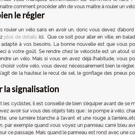
naitre comment procéder afin de vous maitre à rouler un vél
ien le régler
rouler un vélo sans en avoir un, donc vous devez d’abord
ez
plus de détails
ici. Que ce soit pour aller en ville, en bala
o adapté à vos besoins. La bonne nouvelle est que vous p
ci à votre goût. Se rendre chez le vélociste est un atout si 
endre un vélo. Mais si vous en avez déjà l’habitude, vous p
choisir votre vélo, vous devez nécessairement bien le régler,
’agit de la hauteur, le recul de sel, le gonflage des pneus p
 la signalisation
t les cyclistes, il est conseillé de bien s’équiper avant de se 
ez avoir sur vous des objets tels que : le pompe à vélo, ch
te, une lumière blanche à l’avant et une rouge à l’arrière…et
tion, par exemple quand vous voyez un panneau carré bleu av
r sur ce passage. Mais quand le panneau est rond avec une co