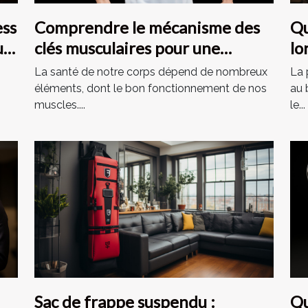
ess
Comprendre le mécanisme des
Qu
ub
clés musculaires pour une
lo
meilleure santé
de
La santé de notre corps dépend de nombreux
La 
éléments, dont le bon fonctionnement de nos
au 
muscles....
le...
Sac de frappe suspendu :
Qu