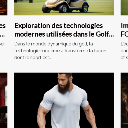
es
Exploration des technologies
Im
de
modernes utilisées dans le Golf
FC
de Paris - Hippodrome de Saint
ZE
ser
Dans le monde dynamique du golf, la
L'é
Cloud
technologie moderne a transformé la façon
qui
dont le sport est...
et s