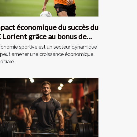
pact économique du succès du
 Lorient grâce au bonus de
bet dans la Ligue 2
conomie sportive est un secteur dynamique
 peut amener une croissance économique
ociale...