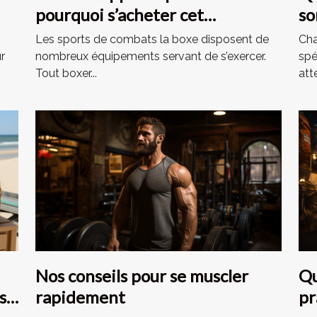
pourquoi s’acheter cet
so
équipement dans votre
Les sports de combats la boxe disposent de
Cha
domicile ?
r
nombreux équipements servant de s’exercer.
spé
Tout boxer...
atte
Nos conseils pour se muscler
Qu
s à
rapidement
pr